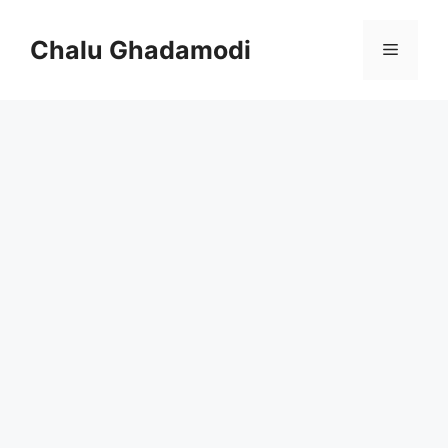
Skip
to
Chalu Ghadamodi
Menu
content