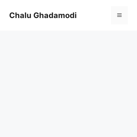
Skip
to
Chalu Ghadamodi
Menu
content