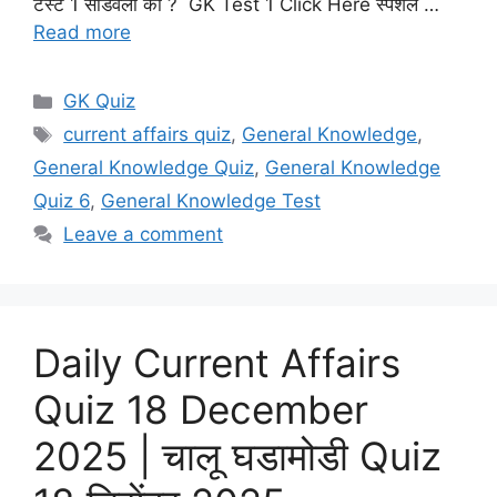
टेस्ट 1 सोडवली का ? GK Test 1 Click Here स्पेशल …
Read more
Categories
GK Quiz
Tags
current affairs quiz
,
General Knowledge
,
General Knowledge Quiz
,
General Knowledge
Quiz 6
,
General Knowledge Test
Leave a comment
Daily Current Affairs
Quiz 18 December
2025 | चालू घडामोडी Quiz