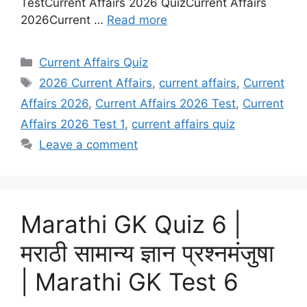
TestCurrent Affairs 2026 QuizCurrent Affairs
2026Current …
Read more
Categories
Current Affairs Quiz
Tags
2026 Current Affairs
,
current affairs
,
Current
Affairs 2026
,
Current Affairs 2026 Test
,
Current
Affairs 2026 Test 1
,
current affairs quiz
Leave a comment
Marathi GK Quiz 6 |
मराठी सामान्य ज्ञान प्रश्नमंजुषा
| Marathi GK Test 6