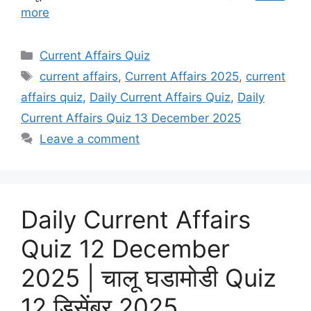
more
Categories
Current Affairs Quiz
Tags
current affairs
,
Current Affairs 2025
,
current
affairs quiz
,
Daily Current Affairs Quiz
,
Daily
Current Affairs Quiz 13 December 2025
Leave a comment
Daily Current Affairs
Quiz 12 December
2025 | चालू घडामोडी Quiz
12 डिसेंबर 2025