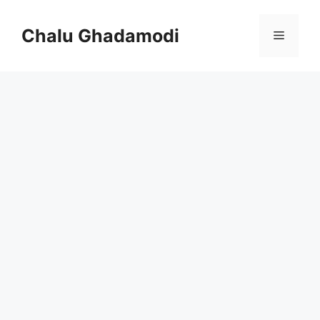
Skip
to
Chalu Ghadamodi
Menu
content