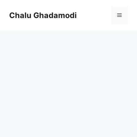
Skip
to
Chalu Ghadamodi
Menu
content