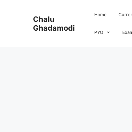
Skip
to
Home
Curren
Chalu
content
Ghadamodi
PYQ
Exa