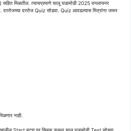
on) सहित मिळतील. त्याचप्रमाणे चालू घडामोडी 2025 वनलायनर
्या. दररोजच्या दररोज Quiz सोडवा. Quiz आवडल्यास मित्रांना जरूर
मिळणार नाही.
 खालील Start बटण वर क्लिक करून चालू घडामोडी Test सोडवा.