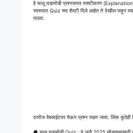
हे चालू घडामोडी प्रश्नसराव स्पष्टीकरण (Explanati
स्वरूपात Quiz च्या शेवटी दिले आहेत ते देखील पाहून घ
पाठवा.
दररोज वेबसाईटवर येऊन प्रश्न पाहत जावा. लिंक कुठेही 
● चालू घडामोडी Quiz : 8 जुलै 2025 सोडवण्यासाठी