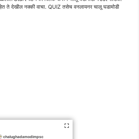
हेत ते देखील नक्की वाचा. QUIZ तसेच वनलायनर चालू घडामोडी
chalughadamodimpsc