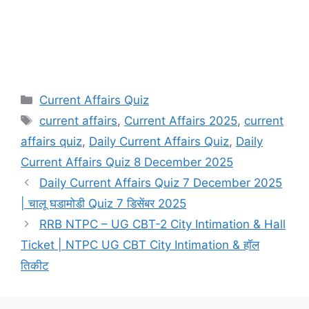
Categories
Current Affairs Quiz
Tags
current affairs
,
Current Affairs 2025
,
current
affairs quiz
,
Daily Current Affairs Quiz
,
Daily
Current Affairs Quiz 8 December 2025
Daily Current Affairs Quiz 7 December 2025
| चालू घडामोडी Quiz 7 डिसेंबर 2025
RRB NTPC – UG CBT-2 City Intimation & Hall
Ticket | NTPC UG CBT City Intimation & हॉल
तिकीट