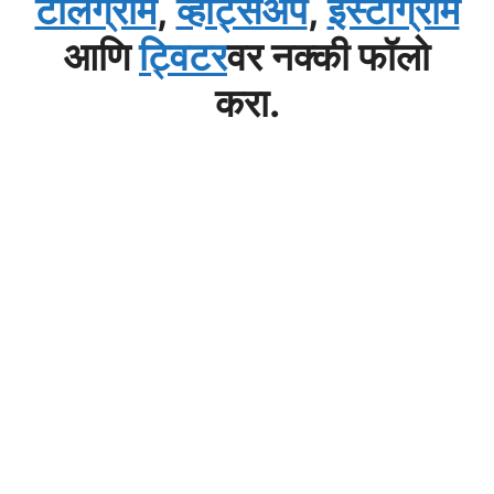
टेलिग्राम
,
व्हाट्सअप
,
इंस्टाग्राम
आणि
ट्विटर
वर नक्की फॉलो
करा.