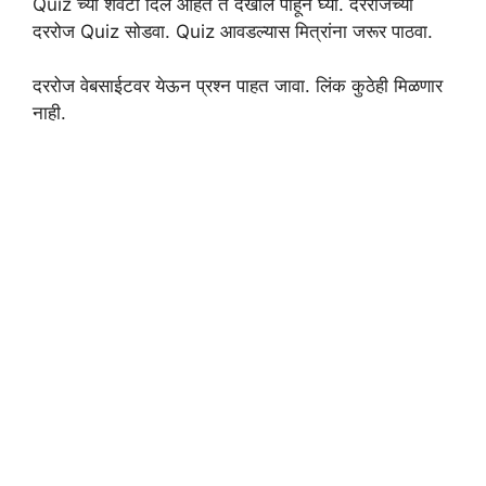
Quiz च्या शेवटी दिले आहेत ते देखील पाहून घ्या. दररोजच्या
दररोज Quiz सोडवा. Quiz आवडल्यास मित्रांना जरूर पाठवा.
दररोज वेबसाईटवर येऊन प्रश्न पाहत जावा. लिंक कुठेही मिळणार
नाही.