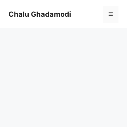
Skip
to
Chalu Ghadamodi
Menu
content