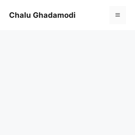
Skip
to
Chalu Ghadamodi
Menu
content