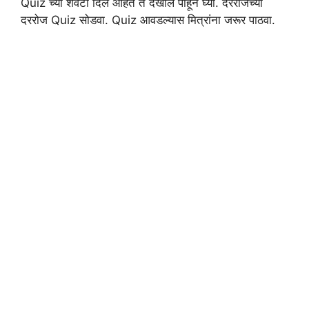
Quiz च्या शेवटी दिले आहेत ते देखील पाहून घ्या. दररोजच्या
दररोज Quiz सोडवा. Quiz आवडल्यास मित्रांना जरूर पाठवा.