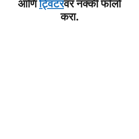
आणि
ट्विटर
वर नक्की फॉलो
करा.