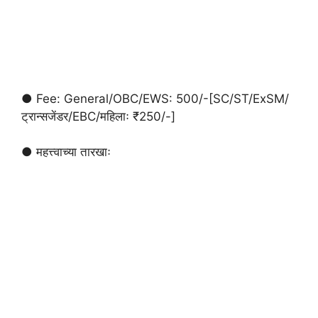
● Fee: General/OBC/EWS: 500/-[SC/ST/ExSM/
ट्रान्सजेंडर/EBC/महिलाः ₹250/-]
● महत्त्वाच्या तारखाः