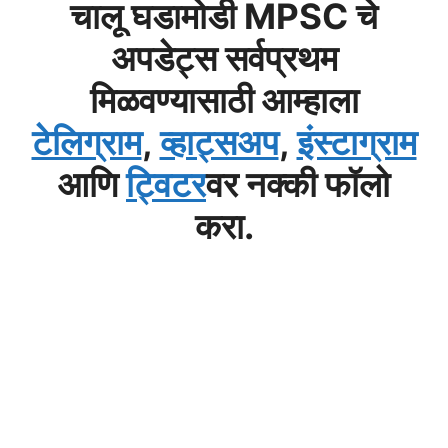
चालू घडामोडी MPSC चे
अपडेट्स सर्वप्रथम
मिळवण्यासाठी आम्हाला
टेलिग्राम
,
व्हाट्सअप
,
इंस्टाग्राम
आणि
ट्विटर
वर नक्की फॉलो
करा.