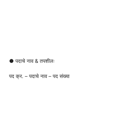
● पदाचे नाव & तपशीलः
पद क्र. – पदाचे नाव – पद संख्या