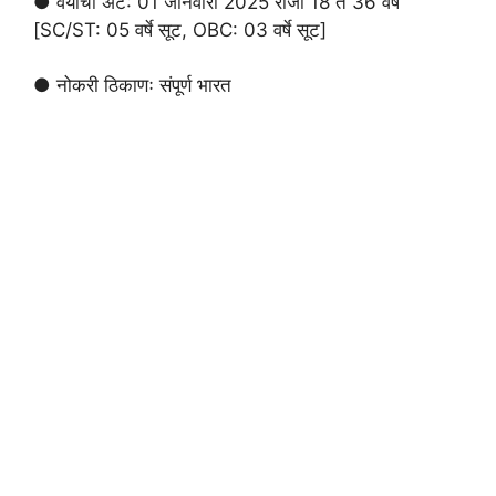
● वयाची अट: 01 जानेवारी 2025 रोजी 18 ते 36 वर्षे
[SC/ST: 05 वर्षे सूट, OBC: 03 वर्षे सूट]
● नोकरी ठिकाणः संपूर्ण भारत