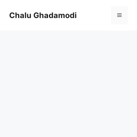
Skip
to
Chalu Ghadamodi
Menu
content