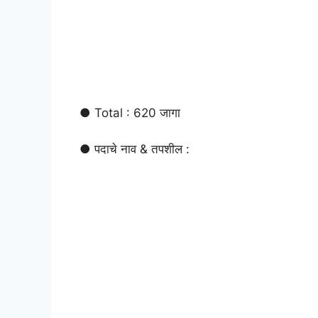
● Total : 620 जागा
● पदाचे नाव & तपशील :