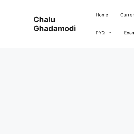
Skip
to
Home
Curren
Chalu
content
Ghadamodi
PYQ
Exa