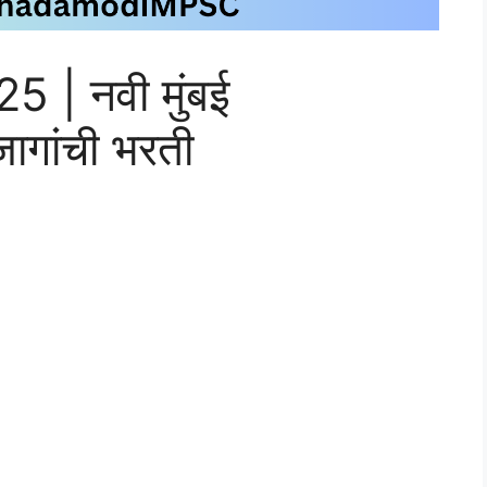
| नवी मुंबई
ागांची भरती