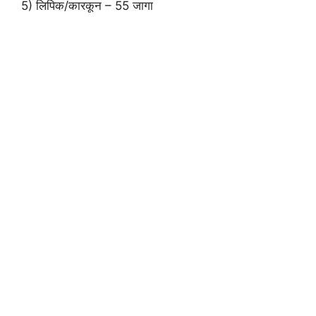
5) लिपिक/कारकून – 55 जागा