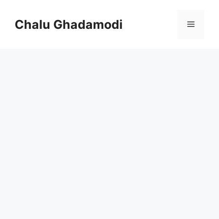
Skip
to
Chalu Ghadamodi
Menu
content