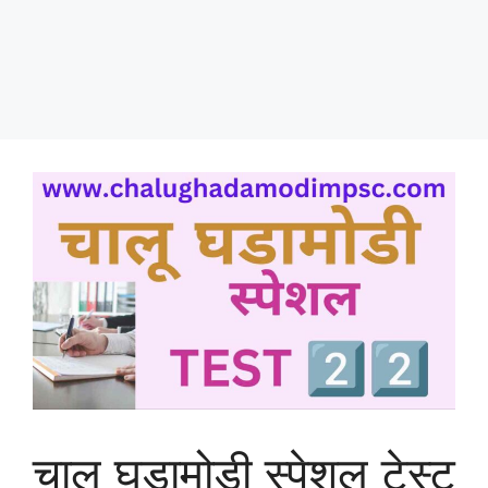
चालू घडामोडी स्पेशल टेस्ट