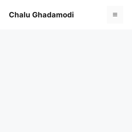
Skip
to
Chalu Ghadamodi
Menu
content