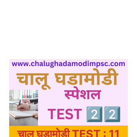
चालू घडामोडी TEST : 11