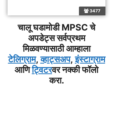
3477
चालू घडामोडी MPSC चे
अपडेट्स सर्वप्रथम
मिळवण्यासाठी आम्हाला
टेलिग्राम
,
व्हाट्सअप
,
इंस्टाग्राम
आणि
ट्विटर
वर नक्की फॉलो
करा.