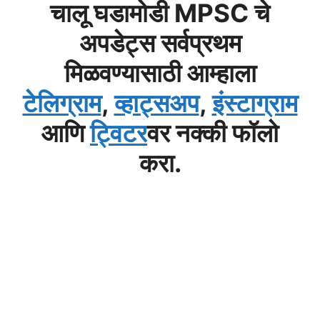
चालू घडामोडी MPSC चे
अपडेट्स सर्वप्रथम
मिळवण्यासाठी आम्हाला
टेलिग्राम
,
व्हाट्सअप
,
इंस्टाग्राम
आणि
ट्विटर
वर नक्की फॉलो
करा.