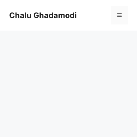
Skip
to
Chalu Ghadamodi
Menu
content