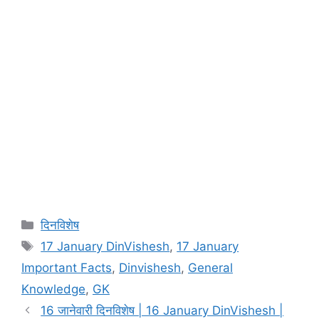
Categories
दिनविशेष
Tags
17 January DinVishesh
,
17 January
Important Facts
,
Dinvishesh
,
General
Knowledge
,
GK
16 जानेवारी दिनविशेष | 16 January DinVishesh |