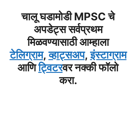
चालू घडामोडी MPSC चे
अपडेट्स सर्वप्रथम
मिळवण्यासाठी आम्हाला
टेलिग्राम
,
व्हाट्सअप
,
इंस्टाग्राम
आणि
ट्विटर
वर नक्की फॉलो
करा.