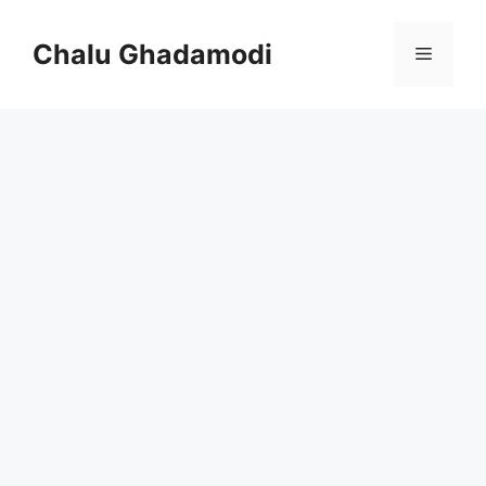
Skip
to
Chalu Ghadamodi
Menu
content