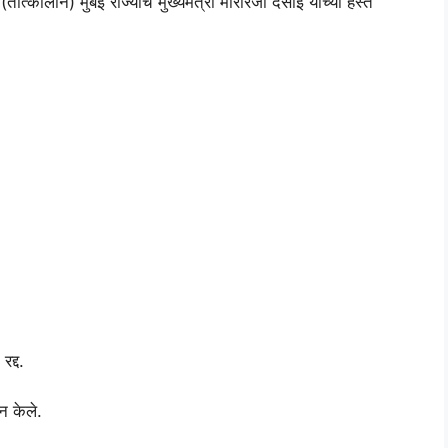
्कालीन) मुंबई राज्याचे मुख्यमंत्री मोरारजी देसाई यांच्या हस्ते
द्द.
न केले.