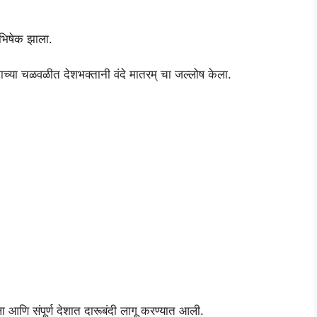
ाभिषेक झाला.
गाच्या चळवळीत देशभक्तानी वंदे मातरम् चा जल्लोष केला.
आणि संपूर्ण देशात दारूबंदी लागू करण्यात आली.