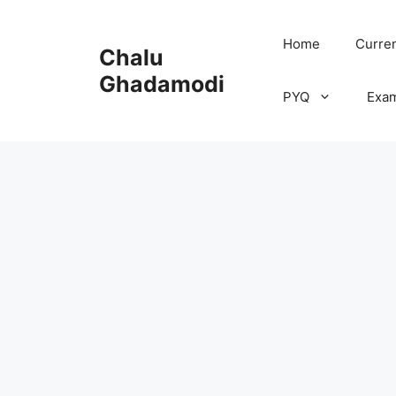
Skip
to
Home
Curren
Chalu
content
Ghadamodi
PYQ
Exa