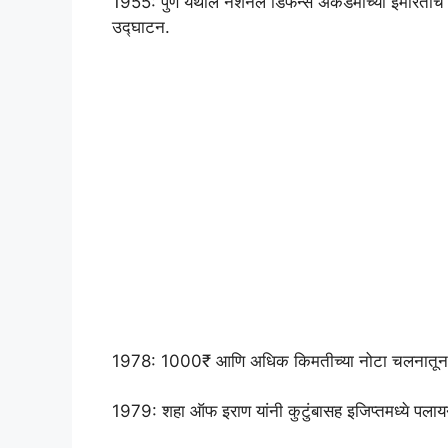
1955: पुणे येथील नॅशनल डिफेन्स अकॅडमीच्या इमारतीचे (तात
उद्घाटन.
1978: 1000₹ आणि अधिक किमतीच्या नोटा चलनातून र
1979: शहा ऑफ इराण यांनी कुटुंबासह इजिप्तमध्ये पलाय