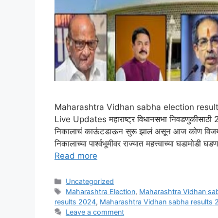
Maharashtra Vidhan sabha election results 2
Live Updates महाराष्ट्र विधानसभा निवडणुकीसाठी
निकालाचं काऊंटडाऊन सुरू झालं असून आज कोण विजयी 
निकालाच्या पार्श्वभूमीवर राज्यात महत्त्वाच्या घडामोडी 
Read more
Categories
Uncategorized
Tags
Maharashtra Election
,
Maharashtra Vidhan sab
results 2024
,
Maharashtra Vidhan sabha results 
Leave a comment