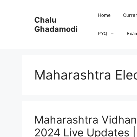
Skip
to
Home
Curren
Chalu
content
Ghadamodi
PYQ
Exa
Maharashtra Ele
Maharashtra Vidhan 
2024 Live Updates | मह