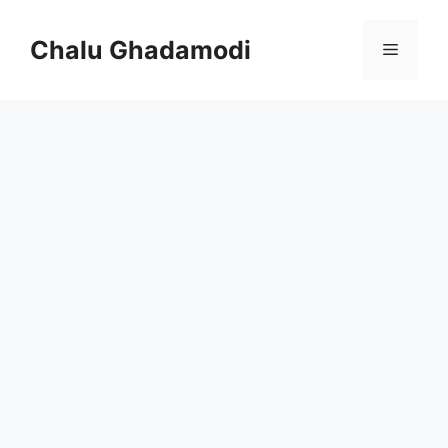
Skip
to
Chalu Ghadamodi
Menu
content