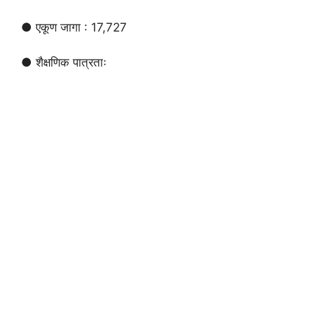
● एकूण जागा : 17,727
● शैक्षणिक पात्रताः