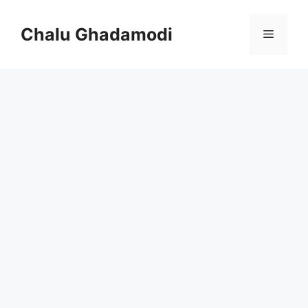
Skip
to
Chalu Ghadamodi
Menu
content