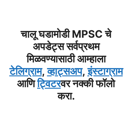
चालू घडामोडी MPSC चे
अपडेट्स सर्वप्रथम
मिळवण्यासाठी आम्हाला
टेलिग्राम
,
व्हाट्सअप
,
इंस्टाग्राम
आणि
ट्विटर
वर नक्की फॉलो
करा.