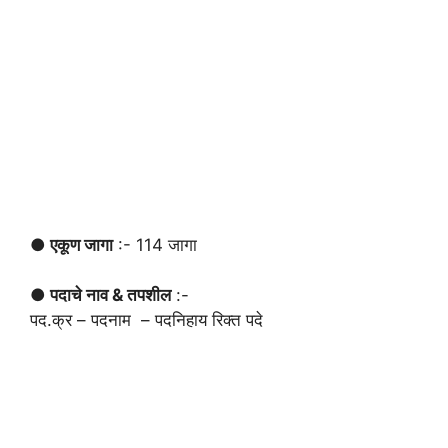
● एकूण जागा
:- 114 जागा
● पदाचे नाव & तपशील
:-
पद.क्र – पदनाम – पदनिहाय रिक्त पदे