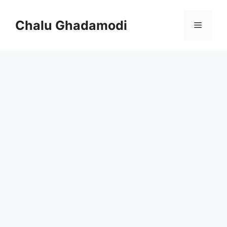
Skip
to
Chalu Ghadamodi
Menu
content