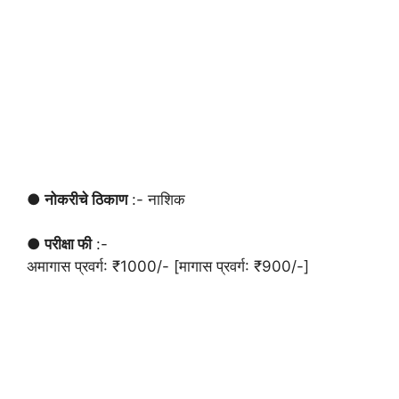
● नोकरीचे ठिकाण
:- नाशिक
● परीक्षा फी
:-
अमागास प्रवर्ग: ₹1000/- [मागास प्रवर्ग: ₹900/-]