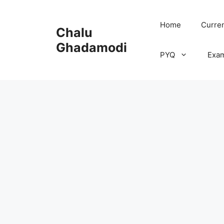
Skip
to
Home
Curren
Chalu
content
Ghadamodi
PYQ
Exa