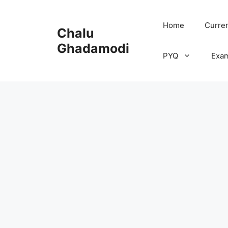
Skip
to
Home
Curren
Chalu
content
Ghadamodi
PYQ
Exa