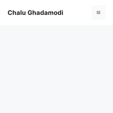
Skip
to
Chalu Ghadamodi
Menu
content