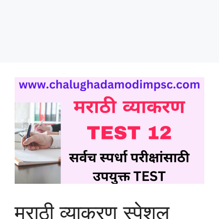
मराठी व्याकरण स्पेशल