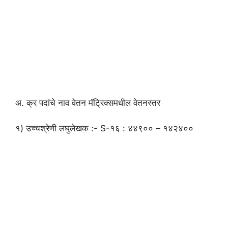
अ. क्र पदांचे नाव वेतन मॅट्रिक्समधील वेतनस्तर
१) उच्चश्रेणी लघुलेखक :- S-१६ : ४४९०० – १४२४००