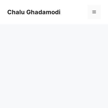
Skip
to
Chalu Ghadamodi
Menu
content