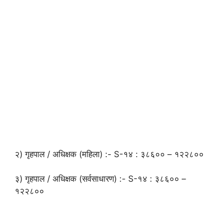
२) गृहपाल / अधिक्षक (महिला) :- S-१४ : ३८६०० – १२२८००
३) गृहपाल / अधिक्षक (सर्वसाधारण) :- S-१४ : ३८६०० –
१२२८००