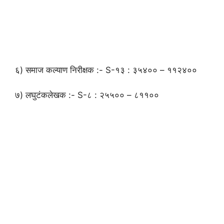
६) समाज कल्याण निरीक्षक :- S-१३ : ३५४०० – ११२४००
७) लघुटंकलेखक :- S-८ : २५५०० – ८११००