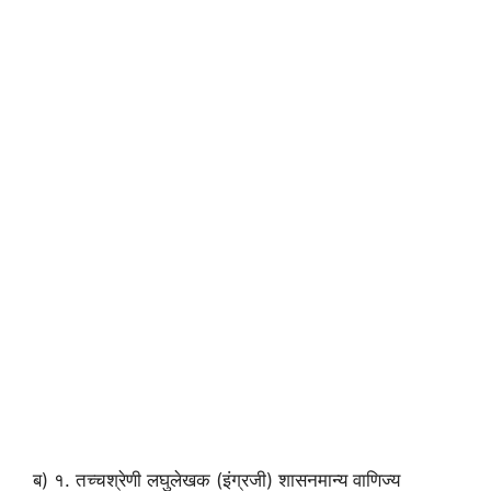
ब) १. तच्चश्रेणी लघुलेखक (इंग्रजी) शासनमान्य वाणिज्य