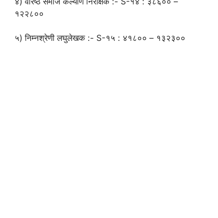
४) वरिष्ठ समाज कल्याण निरीक्षक :- S-१४ : ३८६०० –
१२२८००
५) निम्नश्रेणी लघुलेखक :- S-१५ : ४१८०० – १३२३००