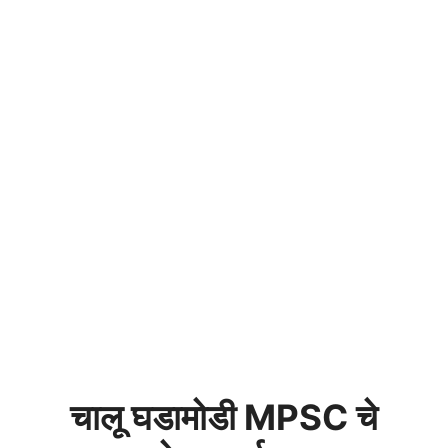
चालू घडामोडी MPSC चे