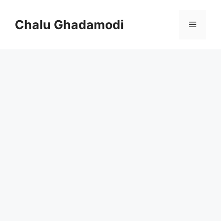
Skip
to
Chalu Ghadamodi
Menu
content