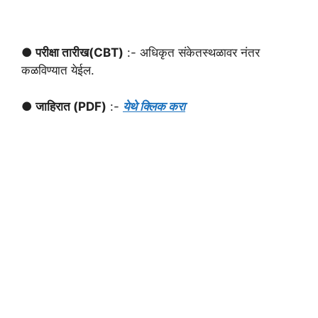
● परीक्षा तारीख
(CBT)
:- अधिकृत संकेतस्थळावर नंतर
कळविण्यात येईल.
● जाहिरात (PDF)
:-
येथे क्लिक करा