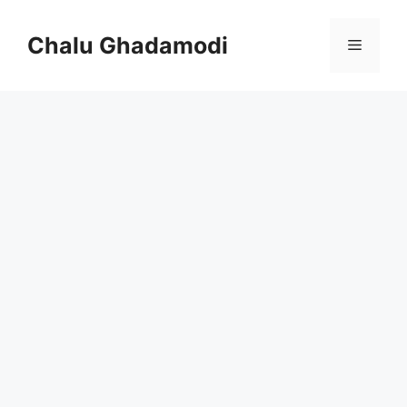
Skip
to
Chalu Ghadamodi
Menu
content