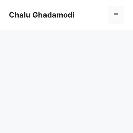
Skip
to
Chalu Ghadamodi
Menu
content