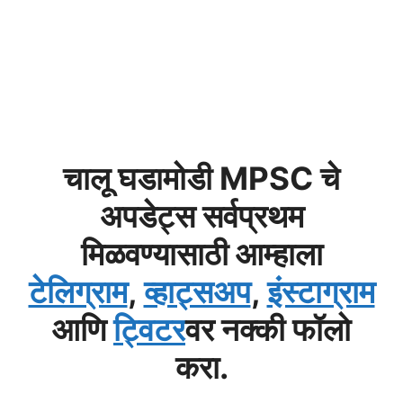
चालू घडामोडी MPSC चे
अपडेट्स सर्वप्रथम
मिळवण्यासाठी आम्हाला
टेलिग्राम
,
व्हाट्सअप
,
इंस्टाग्राम
आणि
ट्विटर
वर नक्की फॉलो
करा.