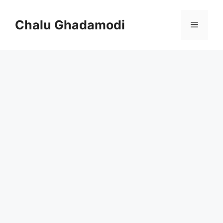
Skip
to
Chalu Ghadamodi
Menu
content