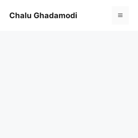
Skip
to
Chalu Ghadamodi
Menu
content