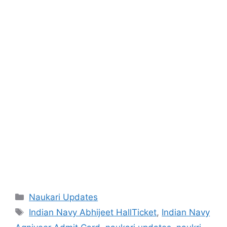
Categories
Naukari Updates
Tags
Indian Navy Abhijeet HallTicket
,
Indian Navy