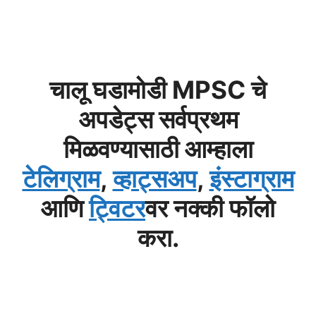
चालू घडामोडी MPSC चे
अपडेट्स सर्वप्रथम
मिळवण्यासाठी आम्हाला
टेलिग्राम
,
व्हाट्सअप
,
इंस्टाग्राम
आणि
ट्विटर
वर नक्की फॉलो
करा.