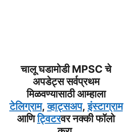
चालू घडामोडी MPSC चे
अपडेट्स सर्वप्रथम
मिळवण्यासाठी आम्हाला
टेलिग्राम
,
व्हाट्सअप
,
इंस्टाग्राम
आणि
ट्विटर
वर नक्की फॉलो
करा.