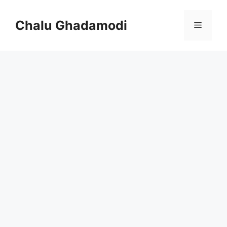
Skip
to
Chalu Ghadamodi
Menu
content