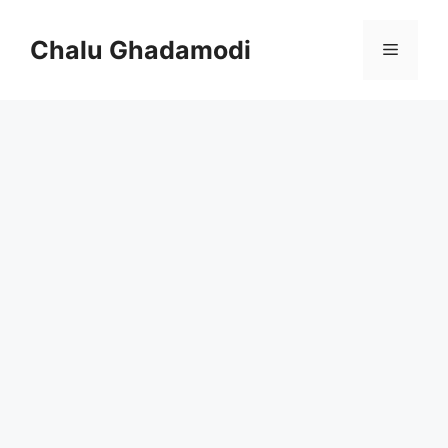
Skip
to
Chalu Ghadamodi
Menu
content