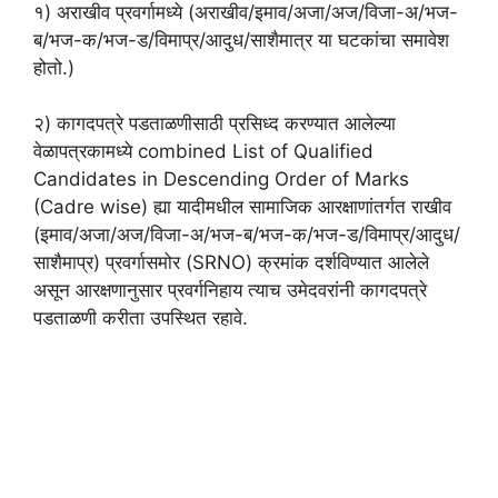
१) अराखीव प्रवर्गामध्ये (अराखीव/इमाव/अजा/अज/विजा-अ/भज-
ब/भज-क/भज-ड/विमाप्र/आदुध/साशैमात्र या घटकांचा समावेश
होतो.)
२) कागदपत्रे पडताळणीसाठी प्रसिध्द करण्यात आलेल्या
वेळापत्रकामध्ये combined List of Qualified
Candidates in Descending Order of Marks
(Cadre wise) ह्या यादीमधील सामाजिक आरक्षाणांतर्गत राखीव
(इमाव/अजा/अज/विजा-अ/भज-ब/भज-क/भज-ड/विमाप्र/आदुध/
साशैमाप्र) प्रवर्गासमोर (SRNO) क्रमांक दर्शविण्यात आलेले
असून आरक्षणानुसार प्रवर्गनिहाय त्याच उमेदवरांनी कागदपत्रे
पडताळणी करीता उपस्थित रहावे.