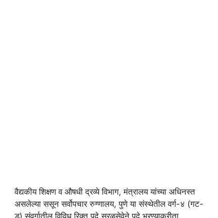
वैद्यकीय शिक्षण व औषधी द्रव्ये विभाग, मंत्रालय यांच्या अधिनस्त
असलेल्या ससून सर्वोपचार रुग्णालय, पुणे या संस्थेतील वर्ग-४ (गट-
ड) संवर्गातील विविध रिक्त पदे सरळसेवेने पदे भरण्याकरीता