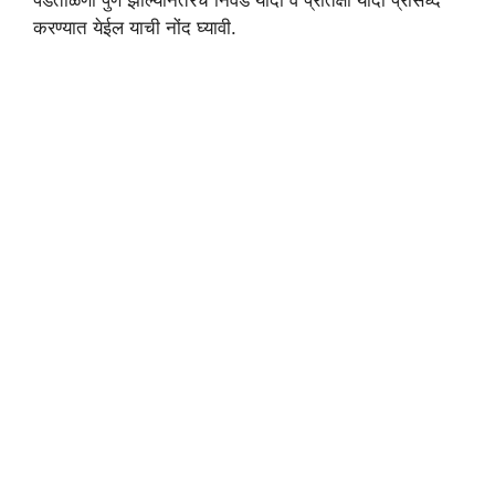
पडताळणी पुर्ण झाल्यानंतरच निवड यादी व प्रतिक्षा यादी प्रसिध्द
करण्यात येईल याची नोंद घ्यावी.