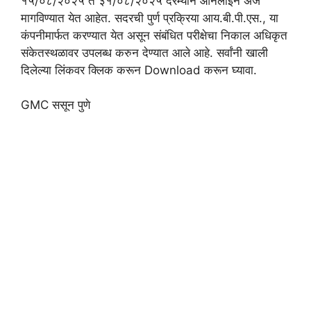
१५/०८/२०२५ ते ३१/०८/२०२५ दरम्यान ऑनलाइन अर्ज
मागविण्यात येत आहेत. सदरची पुर्ण प्रक्रिया आय.बी.पी.एस., या
कंपनीमार्फत करण्यात येत असून संबंधित परीक्षेचा निकाल अधिकृत
संकेतस्थळावर उपलब्ध करुन देण्यात आले आहे. सर्वांनी खाली
दिलेल्या लिंकवर क्लिक करून Download करून घ्यावा.
GMC ससून पुणे