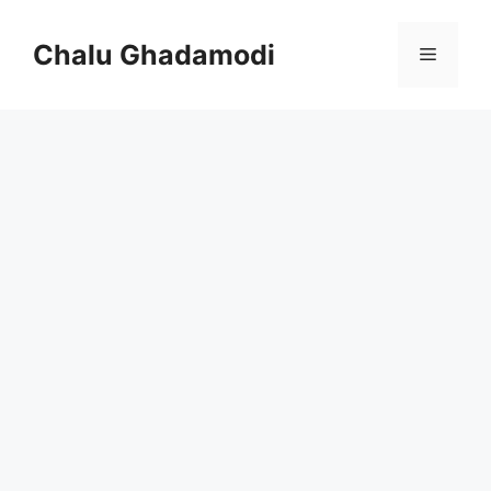
Skip
to
Chalu Ghadamodi
Menu
content