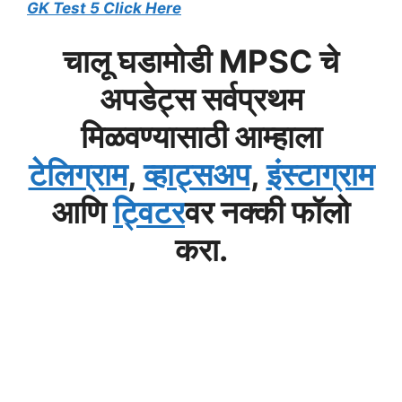
GK Test 5 Click Here
चालू घडामोडी MPSC चे
अपडेट्स सर्वप्रथम
मिळवण्यासाठी आम्हाला
टेलिग्राम
,
व्हाट्सअप
,
इंस्टाग्राम
आणि
ट्विटर
वर नक्की फॉलो
करा.