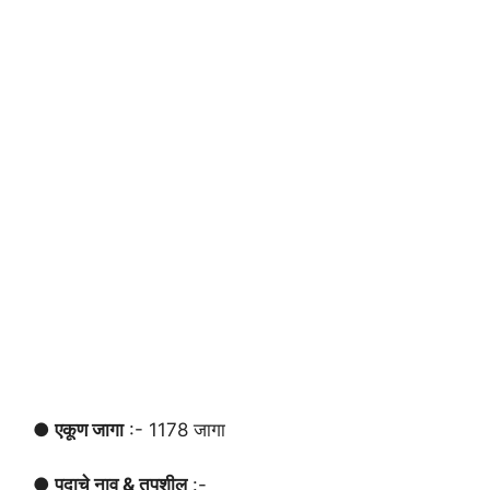
● एकूण जागा
:- 1178 जागा
● पदाचे नाव & तपशील
:-