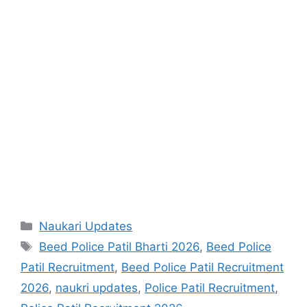
Categories
Naukari Updates
Tags
Beed Police Patil Bharti 2026
,
Beed Police
Patil Recruitment
,
Beed Police Patil Recruitment
2026
,
naukri updates
,
Police Patil Recruitment
,