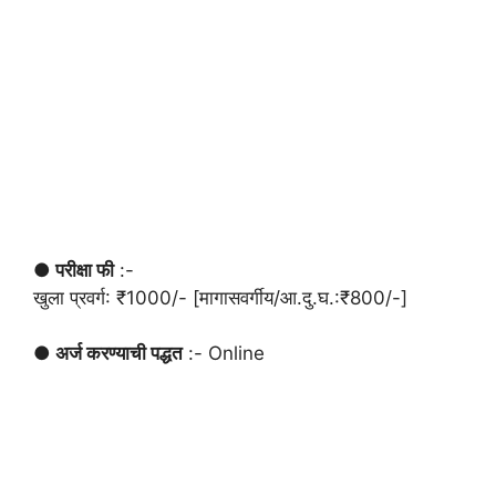
● परीक्षा फी
:-
खुला प्रवर्ग: ₹1000/- [मागासवर्गीय/आ.दु.घ.:₹800/-]
● अर्ज करण्याची पद्धत
:- Online