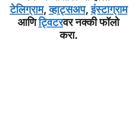
टेलिग्राम
,
व्हाट्सअप
,
इंस्टाग्राम
आणि
ट्विटर
वर नक्की फॉलो
करा.