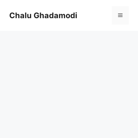
Skip
to
Chalu Ghadamodi
Menu
content