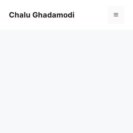
Skip
to
Chalu Ghadamodi
Menu
content