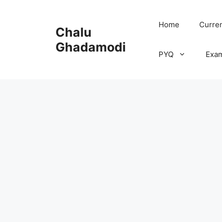
Skip
to
Home
Curren
Chalu
content
Ghadamodi
PYQ
Exa