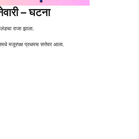
ेवारी – घटना
ंग्लंडचा राजा झाला.
टनमधे मजूरपक्ष प्रथमच सत्तेवर आला.